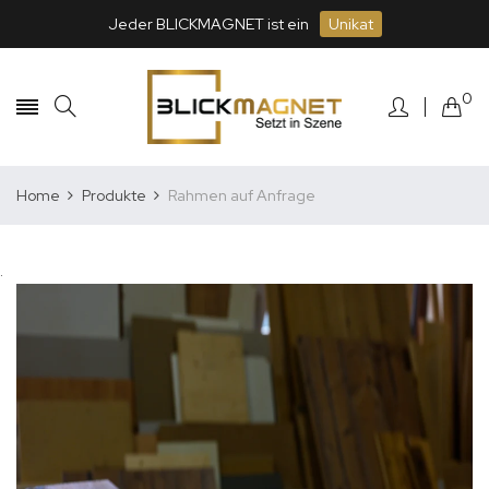
Jeder BLICKMAGNET ist ein
Unikat
0
Home
Produkte
Rahmen auf Anfrage
.